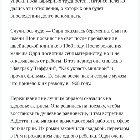
упреки из-за карьерных трудностей. Актрисе нелегко
дались эти отношения, о которых она будет
впоследствии долго вспоминать.
Случилось чудо — Одри оказалась беременна. Сын по
имени Шон появился на свет после пребывания в
швейцарской клинике в 1960 году. После рождения
малыша Одри посвятила себя материнству, но и не
отказывалась от работы. В тот период она снялась в
“Завтрак у Тиффани”, “Как украсть миллион” и
прочих фильмах. Ее слава росла, как и ссоры с мужем,
что привело к их разводу в 1968 году.
Переживания не лучшим образом сказались на
здоровье актрисы. Она решилась на поездку, чтобы
восстановить душевное равновесие, и там встретила
А.Дотти, итальянским врачом,который работал в сфере
психиатрии. Их роман закончился свадьбой, переездом
в Рим и рождением еще одного ребенка. Одри очень