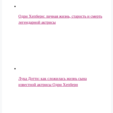
Одри Хепберн: личная жизнь, старость и смерть
легендарной актрисы
Лука Дотти: как сложилась жизнь сына
известной актрисы Одри Хепберн