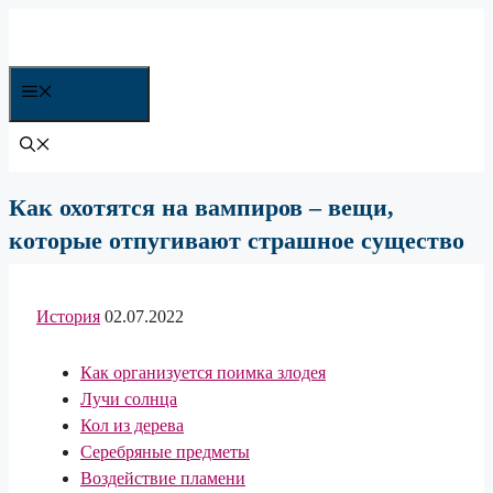
Перейти
к
содержимому
Все рубрики
Как охотятся на вампиров – вещи,
которые отпугивают страшное существо
История
02.07.2022
Как организуется поимка злодея
Лучи солнца
Кол из дерева
Серебряные предметы
Воздействие пламени