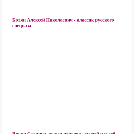
Ботян Алексей Николаевич - классик русского
спецназа
Внуки Сталина, вождя народов, жизней и судеб